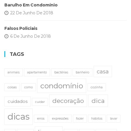
Barulho Em Condomínio
22 De Junho De 2018
Falsos Policiais
6 De Junho De 2018
TAGS
casa
animais
apartamento
bactérias
banheiro
condomínio
coisas
como
cozinha
decoração
dica
cuidados
cuidar
dicas
erros
expressões
fazer
hábitos
lavar