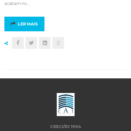
acabam no…
LER MAIS
CRECI/RJ 1994