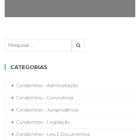
P
e
s
q
CATEGORIAS
u
i
s
Condomínio – Administração
a
r
Condomínio – Convivência
p
Condomínio – Jurisprudência
o
r
Condomínio – Legislação
:
Condomínio – Leis E Documentos