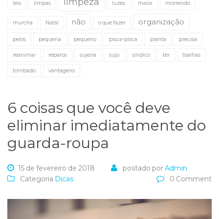
limpeza
leis
limpas
luzes
maior
morrendo
não
organização
murcha
Natal
o que fazer
pelos
pequena
pequeno
pisca-pisca
planta
precisa
reanimar
reparos
sujeira
sujo
síndico
ter
toalhas
tombado
vantagens
6 coisas que você deve
eliminar imediatamente do
guarda-roupa
15 de fevereiro de 2018
postado por
Admin
Categoria
Dicas
0 Comment