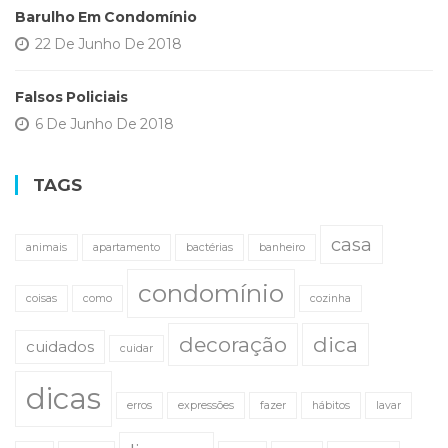
Barulho Em Condomínio
22 De Junho De 2018
Falsos Policiais
6 De Junho De 2018
TAGS
casa
animais
apartamento
bactérias
banheiro
condomínio
coisas
como
cozinha
decoração
dica
cuidados
cuidar
dicas
erros
expressões
fazer
hábitos
lavar