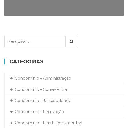
P
e
s
q
CATEGORIAS
u
i
s
Condomínio – Administração
a
r
Condomínio – Convivência
p
Condomínio – Jurisprudência
o
r
Condomínio – Legislação
:
Condomínio – Leis E Documentos