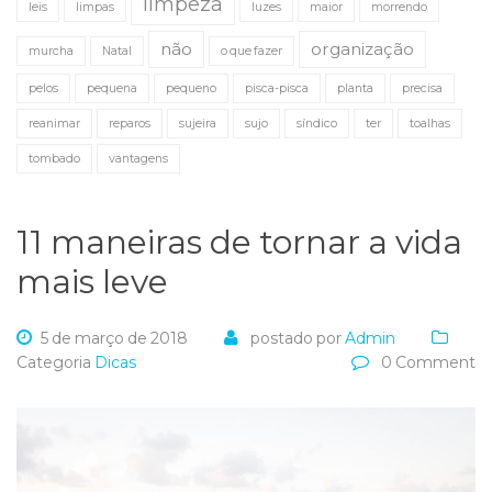
limpeza
leis
limpas
luzes
maior
morrendo
não
organização
murcha
Natal
o que fazer
pelos
pequena
pequeno
pisca-pisca
planta
precisa
reanimar
reparos
sujeira
sujo
síndico
ter
toalhas
tombado
vantagens
11 maneiras de tornar a vida
mais leve
5 de março de 2018
postado por
Admin
Categoria
Dicas
0 Comment